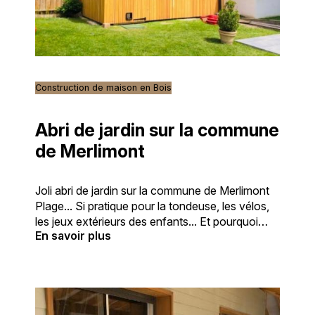
notre intervention, offre de nombreux
avantages dont une grande flexibilité
architecturale et une excellente performance
énergétique. Ce type de construction,
écologique par nature, assure aussi une
Construction de maison en Bois
isolation optimale. Bon à savoir : pour tout projet
de ce type, il est crucial de collaborer avec un
constructeur bénéficiant d'une assurance
Abri de jardin sur la commune
décennale. Cela garantit une couverture en cas
de Merlimont
de problèmes futurs, comme celui rencontré ici
avec le champignon. Prêt à confier votre projet
à INNO'BOIS ?La réalisation de cette maison en
Joli abri de jardin sur la commune de Merlimont
bois à Hardelot témoigne de notre engagement
Plage... Si pratique pour la tondeuse, les vélos,
envers la satisfaction client. INNO'BOIS, avec
les jeux extérieurs des enfants... Et pourquoi
plus de 10 ans d'expérience, est le partenaire
En savoir plus
pas, pour la litière du chat comme sur la photo
idéal pour vos projets de construction ou de
avec une chatière au niveau de la porte...
rénovation. Notre expertise s'étend à divers
N’hésitez plus, contactez-nous au
services comme l'habillage de façades,
0627953204 ou Par mail
l'isolation, et bien plus encore. Si vous êtes à
Hardelot, Groffliers ou Montreuil-sur-Mer et