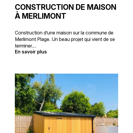
dès notre premier rendez-vous. La
CONSTRUCTION DE MAISON
transformation d'une vision en réalité
À MERLIMONT
concrète.Chez INNO'BOIS, chaque projet est
unique et nous l'abordons avec une démarche
rigoureuse et personnalisée. Après une écoute
Construction d’une maison sur la commune de
attentive des besoins de notre client, nous
Merlimont Plage. Un beau projet qui vient de se
avons élaboré des plans sur-mesure répondant
terminer…
à ses attentes. La première étape a consisté en
En savoir plus
la démolition minutieuse de l'ancienne structure,
un défi de taille puisque ce n'est pas une tâche
courante pour nous. S'ensuivit l'éradication
complète des résidus de champignons,
garantissant ainsi un terrain propre pour la
reconstruction. Ensuite, la maison en ossature
bois de 213 m² a été construite, accompagnée
d'un garage de 57 m². Nos efforts se sont
concentrés sur la qualité et la précision,
englobant également les travaux d'intérieur et
l'installation d'une terrasse accueillante et
moderne. Techniques avancées de construction
en boisL'ossature bois, technique phare de