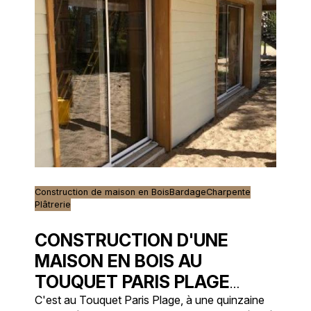
avez un projet en tête, n'hésitez pas à nous
contacter pour bénéficier d'un savoir-faire
reconnu et d'un accompagnement personnalisé.
Construction de maison en Bois
Bardage
Charpente
Plâtrerie
CONSTRUCTION D'UNE
MAISON EN BOIS AU
TOUQUET PARIS PLAGE
(62520)
C'est au Touquet Paris Plage, à une quinzaine