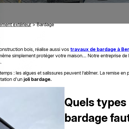
ment extérieur
> Bardage
onstruction bois, réalise aussi vos
travaux de bardage à Be
même simplement protéger votre maison… Notre entreprise de ba
.
 le temps : les algues et salissures peuvent l’abîmer. La remise
itation d'un
joli bardage.
Quels types
bardage faut-