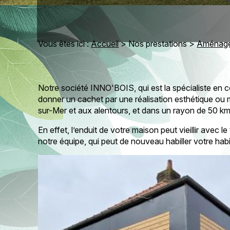
Vous êtes ici :
Accueil
>
Nos prestations
>
Aménage
Notre société INNO'BOIS, qui est la spécialiste en c
donner un cachet par une réalisation esthétique ou 
sur-Mer et aux alentours, et dans un rayon de 50 km
En effet, l’enduit de votre maison peut vieillir avec
notre équipe, qui peut de nouveau habiller votre hab