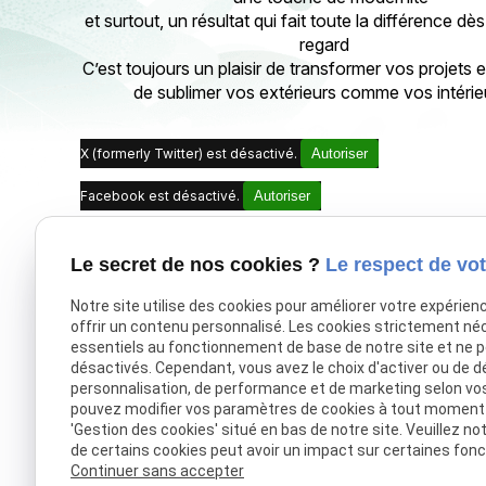
et surtout, un résultat qui fait toute la différence dès
regard
C’est toujours un plaisir de transformer vos projets en
de sublimer vos extérieurs comme vos intérieu
X (formerly Twitter) est désactivé.
Autoriser
Facebook est désactivé.
Autoriser
Le secret de nos cookies ?
Le respect de vot
Notre site utilise des cookies pour améliorer votre expérien
offrir un contenu personnalisé. Les cookies strictement né
essentiels au fonctionnement de base de notre site et ne 
désactivés. Cependant, vous avez le choix d'activer ou de d
personnalisation, de performance et de marketing selon vo
pouvez modifier vos paramètres de cookies à tout moment en
'Gestion des cookies' situé en bas de notre site. Veuillez no
de certains cookies peut avoir un impact sur certaines fonct
Continuer sans accepter