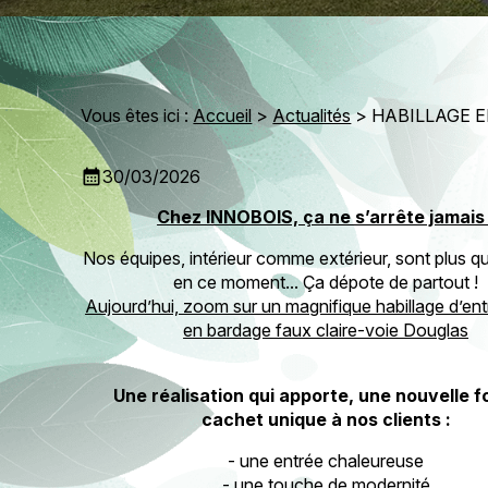
Vous êtes ici :
Accueil
>
Actualités
> HABILLAGE E
calendar_month
30/03/2026
Chez INNOBOIS, ça ne s’arrête jamais 
Nos équipes, intérieur comme extérieur, sont plus q
en ce moment... Ça dépote de partout !
Aujourd’hui, zoom sur un magnifique habillage d’ent
en bardage faux claire-voie Douglas
Une réalisation qui apporte, une nouvelle fo
cachet unique à nos clients :
- une entrée chaleureuse
- une touche de modernité